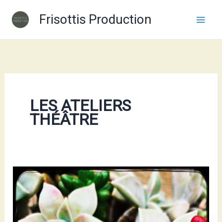
Aller
Frisottis Production
au
contenu
LES ATELIERS
THÉÂTRE
Bonne
année
2024
!!!