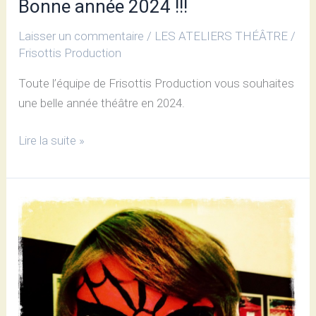
Bonne année 2024 !!!
Laisser un commentaire
/
LES ATELIERS THÉÂTRE
/
Frisottis Production
Toute l’équipe de Frisottis Production vous souhaites
une belle année théâtre en 2024.
Lire la suite »
C’est
la
rentrée
des
ateliers