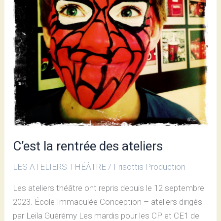
C’est la rentrée des ateliers
LES ATELIERS THÉÂTRE
/
Frisottis Production
Les ateliers théâtre ont repris depuis le 12 septembre
2023. École Immaculée Conception – ateliers dirigés
par Leïla Guérémy Les mardis pour les CP et CE1 de