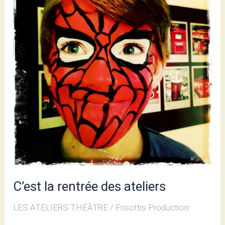
des
ateliers
C’est la rentrée des ateliers
LES ATELIERS THÉÂTRE
/
Frisottis Production