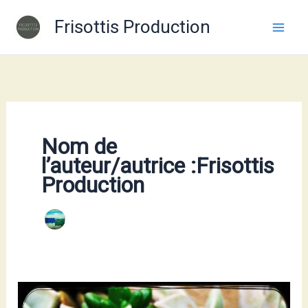
Aller
Frisottis Production
au
contenu
Nom de
l’auteur/autrice :Frisottis
Production
Bonne