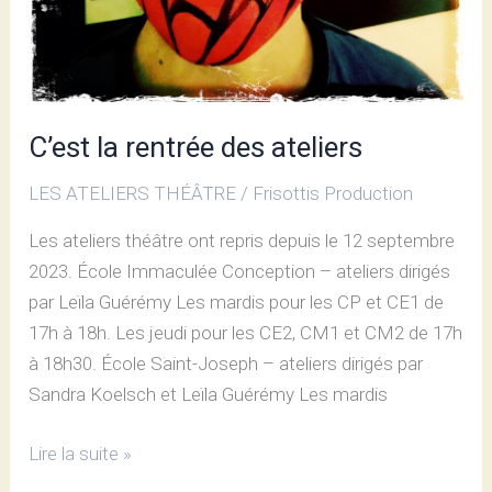
C’est la rentrée des ateliers
LES ATELIERS THÉÂTRE
/
Frisottis Production
Les ateliers théâtre ont repris depuis le 12 septembre
2023. École Immaculée Conception – ateliers dirigés
par Leïla Guérémy Les mardis pour les CP et CE1 de
17h à 18h. Les jeudi pour les CE2, CM1 et CM2 de 17h
à 18h30. École Saint-Joseph – ateliers dirigés par
Sandra Koelsch et Leïla Guérémy Les mardis
Lire la suite »